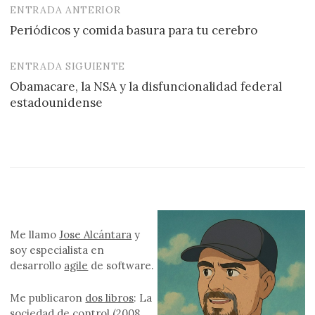
ENTRADA ANTERIOR
Navegación
Periódicos y comida basura para tu cerebro
de
entradas
ENTRADA SIGUIENTE
Obamacare, la NSA y la disfuncionalidad federal
estadounidense
Me llamo
Jose Alcántara
y
soy especialista en
desarrollo
agile
de software.
Me publicaron
dos libros
: La
sociedad de control (2008,