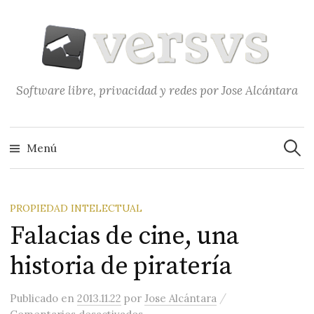
Saltar
al
contenido
Software libre, privacidad y redes por Jose Alcántara
Buscar
Menú
PROPIEDAD INTELECTUAL
Falacias de cine, una
historia de piratería
/
Publicado
en
2013.11.22
por
Jose Alcántara
en Falacias de cine, una historia d