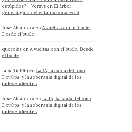
estúpidos? – Versvs
en
El árbol
genealógico del estatus inmaterial
Jose Alcántara
en
A vueltas con el bucle,
Desde el bucle
querolus
en
A vueltas con el bucle, Desde
el bucle
Luis (tic616)
en
La IA, la caída del foso
DevOps, y la soberanía digital de los
independientes
Jose Alcántara
en
La IA, la caída del foso
DevOps, y la soberanía digital de los
independientes