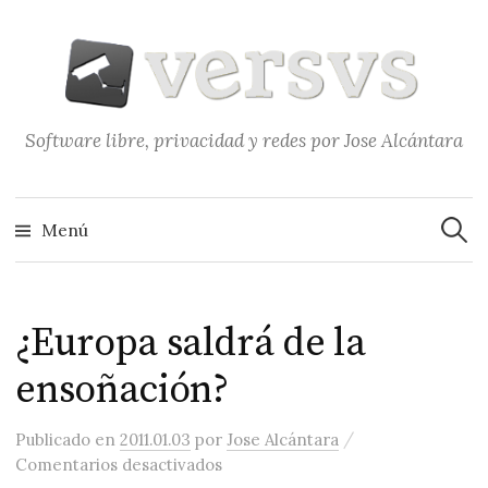
Saltar
al
contenido
Software libre, privacidad y redes por Jose Alcántara
Buscar
Menú
¿Europa saldrá de la
ensoñación?
/
Publicado
en
2011.01.03
por
Jose Alcántara
en ¿Europa saldrá de la ensoñaci
Comentarios desactivados