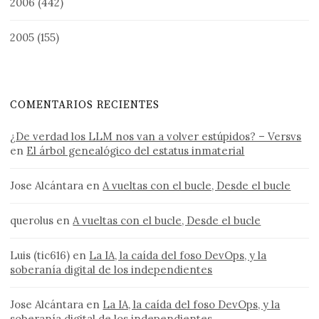
2006
(442)
2005
(155)
COMENTARIOS RECIENTES
¿De verdad los LLM nos van a volver estúpidos? – Versvs
en
El árbol genealógico del estatus inmaterial
Jose Alcántara
en
A vueltas con el bucle, Desde el bucle
querolus
en
A vueltas con el bucle, Desde el bucle
Luis (tic616)
en
La IA, la caída del foso DevOps, y la
soberanía digital de los independientes
Jose Alcántara
en
La IA, la caída del foso DevOps, y la
soberanía digital de los independientes