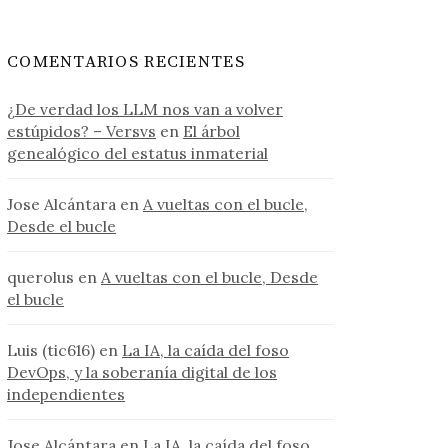
COMENTARIOS RECIENTES
¿De verdad los LLM nos van a volver
estúpidos? – Versvs
en
El árbol
genealógico del estatus inmaterial
Jose Alcántara
en
A vueltas con el bucle,
Desde el bucle
querolus
en
A vueltas con el bucle, Desde
el bucle
Luis (tic616)
en
La IA, la caída del foso
DevOps, y la soberanía digital de los
independientes
Jose Alcántara
en
La IA, la caída del foso