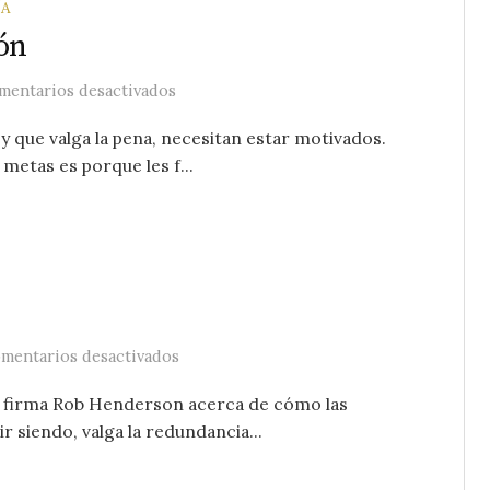
A
ón
en Es constancia, no motivación
mentarios desactivados
 y que valga la pena, necesitan estar motivados.
 metas es porque les f...
en Creencias lujosas
mentarios desactivados
ue firma Rob Henderson acerca de cómo las
r siendo, valga la redundancia...