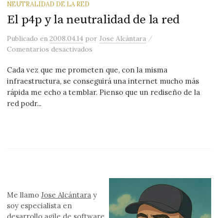
NEUTRALIDAD DE LA RED
El p4p y la neutralidad de la red
/
Publicado
en
2008.04.14
por
Jose Alcántara
en El p4p y la neutralidad de la red
Comentarios desactivados
Cada vez que me prometen que, con la misma
infraestructura, se conseguirá una internet mucho más
rápida me echo a temblar. Pienso que un rediseño de la
red podr...
Me llamo
Jose Alcántara
y
soy especialista en
desarrollo
agile
de software.