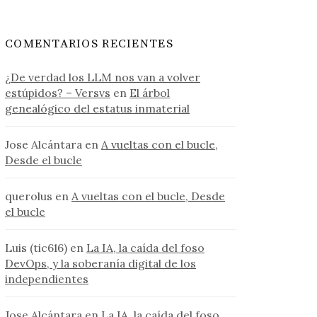
COMENTARIOS RECIENTES
¿De verdad los LLM nos van a volver
estúpidos? – Versvs
en
El árbol
genealógico del estatus inmaterial
Jose Alcántara
en
A vueltas con el bucle,
Desde el bucle
querolus
en
A vueltas con el bucle, Desde
el bucle
Luis (tic616)
en
La IA, la caída del foso
DevOps, y la soberanía digital de los
independientes
Jose Alcántara
en
La IA, la caída del foso