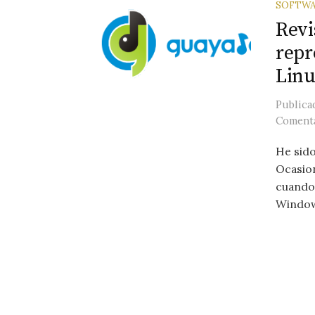
SOFTWA
Revi
repr
Lin
Public
Comenta
He sido
Ocasio
cuando 
Window