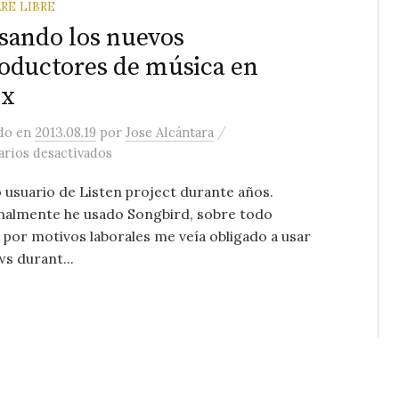
RE LIBRE
sando los nuevos
oductores de música en
ux
/
ado
en
2013.08.19
por
Jose Alcántara
en Revisando los nuevos reproductores de mú
rios desactivados
 usuario de Listen project durante años.
nalmente he usado Songbird, sobre todo
por motivos laborales me veía obligado a usar
s durant...