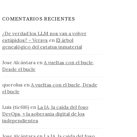
COMENTARIOS RECIENTES
¿De verdad los LLM nos van a volver
estúpidos? – Versvs
en
El árbol
genealógico del estatus inmaterial
Jose Alcántara
en
A vueltas con el bucle,
Desde el bucle
querolus
en
A vueltas con el bucle, Desde
el bucle
Luis (tic616)
en
La IA, la caída del foso
DevOps, y la soberanía digital de los
independientes
Jose Alcántara
en
La IA, la caída del foso