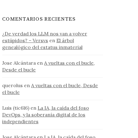
COMENTARIOS RECIENTES
¿De verdad los LLM nos van a volver
estúpidos? – Versvs
en
El árbol
genealógico del estatus inmaterial
Jose Alcántara
en
A vueltas con el bucle,
Desde el bucle
querolus
en
A vueltas con el bucle, Desde
el bucle
Luis (tic616)
en
La IA, la caída del foso
DevOps, y la soberanía digital de los
independientes
Jose Alcántara
en
La IA, la caída del foso