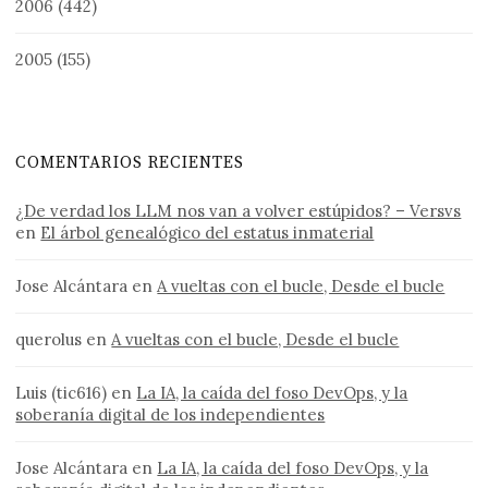
2006
(442)
2005
(155)
COMENTARIOS RECIENTES
¿De verdad los LLM nos van a volver estúpidos? – Versvs
en
El árbol genealógico del estatus inmaterial
Jose Alcántara
en
A vueltas con el bucle, Desde el bucle
querolus
en
A vueltas con el bucle, Desde el bucle
Luis (tic616)
en
La IA, la caída del foso DevOps, y la
soberanía digital de los independientes
Jose Alcántara
en
La IA, la caída del foso DevOps, y la