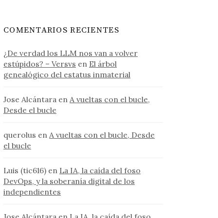
COMENTARIOS RECIENTES
¿De verdad los LLM nos van a volver
estúpidos? – Versvs
en
El árbol
genealógico del estatus inmaterial
Jose Alcántara
en
A vueltas con el bucle,
Desde el bucle
querolus
en
A vueltas con el bucle, Desde
el bucle
Luis (tic616)
en
La IA, la caída del foso
DevOps, y la soberanía digital de los
independientes
Jose Alcántara
en
La IA, la caída del foso