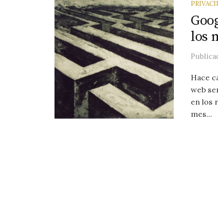
PRIVACI
Goog
los 
Public
Hace ca
web ser
en los
mes...