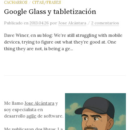
CACHARROS
CITAS/FRASES
/
Google Glass y tabletización
/
Publicado
en
2013.04.26
por
Jose Alcántara
2 comentarios
Dave Winer, en su blog: We’re still struggling with mobile
devices, trying to figure out what they’re good at. One
thing they are not, is being a ge...
Me llamo
Jose Alcántara
y
soy especialista en
desarrollo
agile
de software.
Me publicaron
dos libros
: La