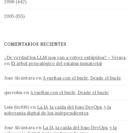
2006
(442)
2005
(155)
COMENTARIOS RECIENTES
¿De verdad los LLM nos van a volver estúpidos? – Versvs
en
El árbol genealógico del estatus inmaterial
Jose Alcántara
en
A vueltas con el bucle, Desde el bucle
querolus
en
A vueltas con el bucle, Desde el bucle
Luis (tic616)
en
La IA, la caída del foso DevOps, y la
soberanía digital de los independientes
Jose Alcántara
en
La IA, la caída del foso DevOps, y la