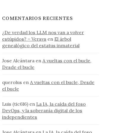
COMENTARIOS RECIENTES
¿De verdad los LLM nos van a volver
estúpidos? – Versvs
en
El árbol
genealógico del estatus inmaterial
Jose Alcántara
en
A vueltas con el bucle,
Desde el bucle
querolus
en
A vueltas con el bucle, Desde
el bucle
Luis (tic616)
en
La IA, la caída del foso
DevOps, y la soberanía digital de los
independientes
Jose Alcántara
en
La IA, la caída del foso