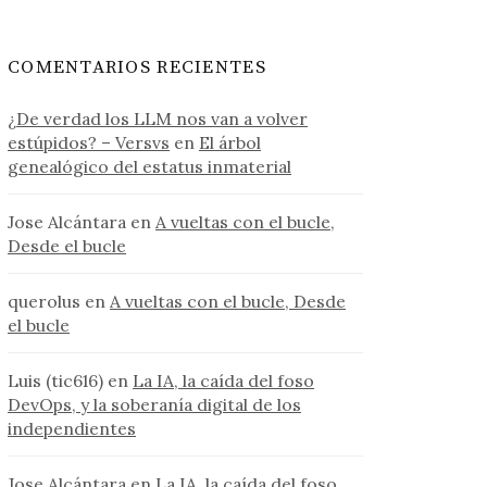
COMENTARIOS RECIENTES
¿De verdad los LLM nos van a volver
estúpidos? – Versvs
en
El árbol
genealógico del estatus inmaterial
Jose Alcántara
en
A vueltas con el bucle,
Desde el bucle
querolus
en
A vueltas con el bucle, Desde
el bucle
Luis (tic616)
en
La IA, la caída del foso
DevOps, y la soberanía digital de los
independientes
Jose Alcántara
en
La IA, la caída del foso