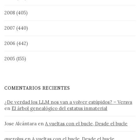
2008
(405)
2007
(440)
2006
(442)
2005
(155)
COMENTARIOS RECIENTES
¿De verdad los LLM nos van a volver estúpidos? – Versvs
en
El árbol genealógico del estatus inmaterial
Jose Alcántara
en
A vueltas con el bucle, Desde el bucle
querolus
en
A vueltas con el bucle, Desde el bucle