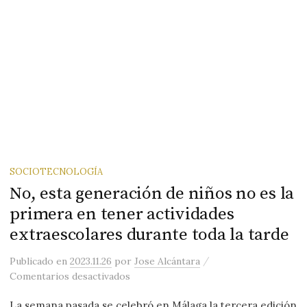
SOCIOTECNOLOGÍA
No, esta generación de niños no es la
primera en tener actividades
extraescolares durante toda la tarde
/
Publicado
en
2023.11.26
por
Jose Alcántara
en No, esta generación de niños no es 
Comentarios desactivados
La semana pasada se celebró en Málaga la tercera edición