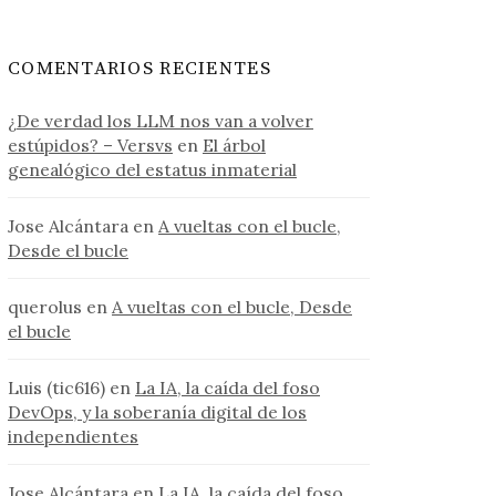
COMENTARIOS RECIENTES
¿De verdad los LLM nos van a volver
estúpidos? – Versvs
en
El árbol
genealógico del estatus inmaterial
Jose Alcántara
en
A vueltas con el bucle,
Desde el bucle
querolus
en
A vueltas con el bucle, Desde
el bucle
Luis (tic616)
en
La IA, la caída del foso
DevOps, y la soberanía digital de los
independientes
Jose Alcántara
en
La IA, la caída del foso