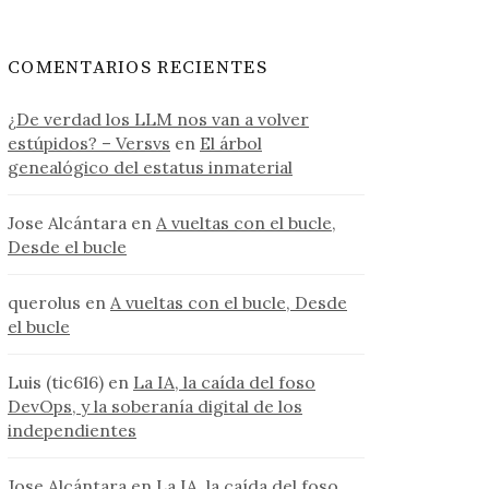
COMENTARIOS RECIENTES
¿De verdad los LLM nos van a volver
estúpidos? – Versvs
en
El árbol
genealógico del estatus inmaterial
Jose Alcántara
en
A vueltas con el bucle,
Desde el bucle
querolus
en
A vueltas con el bucle, Desde
el bucle
Luis (tic616)
en
La IA, la caída del foso
DevOps, y la soberanía digital de los
independientes
Jose Alcántara
en
La IA, la caída del foso