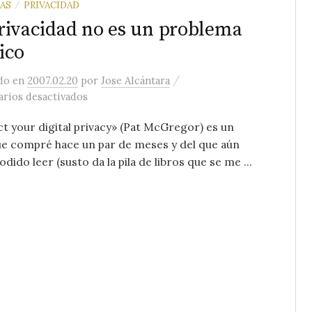
AS
PRIVACIDAD
/
rivacidad no es un problema
ico
/
ado
en
2007.02.20
por
Jose Alcántara
en La privacidad no es un problema técnico
rios desactivados
t your digital privacy» (Pat McGregor) es un
ue compré hace un par de meses y del que aún
odido leer (susto da la pila de libros que se me ...