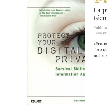
LECTUR
La p
técn
Public
Comenta
«Protec
libro q
no he p