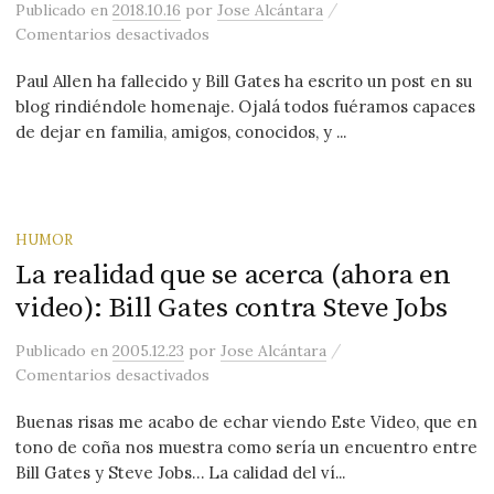
/
Publicado
en
2018.10.16
por
Jose Alcántara
en Paul Allen y Bill Gates
Comentarios desactivados
Paul Allen ha fallecido y Bill Gates ha escrito un post en su
blog rindiéndole homenaje. Ojalá todos fuéramos capaces
de dejar en familia, amigos, conocidos, y ...
HUMOR
La realidad que se acerca (ahora en
video): Bill Gates contra Steve Jobs
/
Publicado
en
2005.12.23
por
Jose Alcántara
en La realidad que se acerca (ahora en 
Comentarios desactivados
Buenas risas me acabo de echar viendo Este Video, que en
tono de coña nos muestra como sería un encuentro entre
Bill Gates y Steve Jobs… La calidad del ví...