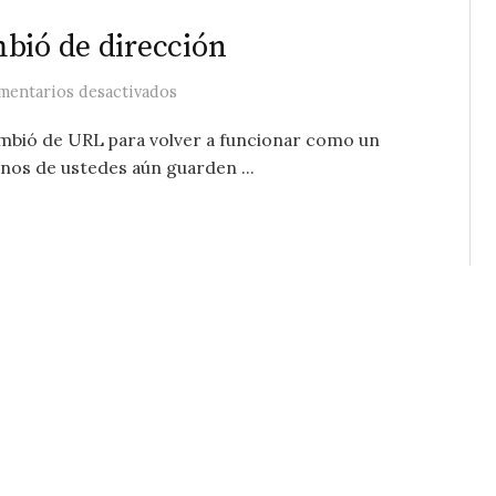
bió de dirección
en Recordatorio: Ad Astra cambió de dire
mentarios desactivados
cambió de URL para volver a funcionar como un
unos de ustedes aún guarden ...