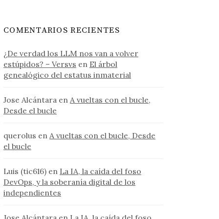
COMENTARIOS RECIENTES
¿De verdad los LLM nos van a volver
estúpidos? – Versvs
en
El árbol
genealógico del estatus inmaterial
Jose Alcántara
en
A vueltas con el bucle,
Desde el bucle
querolus
en
A vueltas con el bucle, Desde
el bucle
Luis (tic616)
en
La IA, la caída del foso
DevOps, y la soberanía digital de los
independientes
Jose Alcántara
en
La IA, la caída del foso