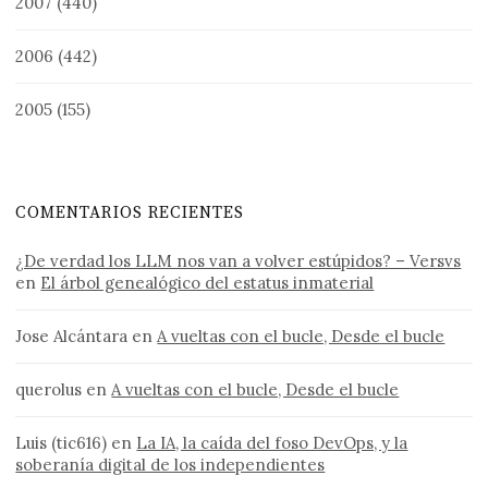
2007
(440)
2006
(442)
2005
(155)
COMENTARIOS RECIENTES
¿De verdad los LLM nos van a volver estúpidos? – Versvs
en
El árbol genealógico del estatus inmaterial
Jose Alcántara
en
A vueltas con el bucle, Desde el bucle
querolus
en
A vueltas con el bucle, Desde el bucle
Luis (tic616)
en
La IA, la caída del foso DevOps, y la
soberanía digital de los independientes