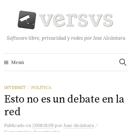
Saltar
al
contenido
Software libre, privacidad y redes por Jose Alcántara
Buscar
Menú
INTERNET
POLÍTICA
/
Esto no es un debate en la
red
/
Publicado
en
2008.01.09
por
Jose Alcántara
en Esto no es un debate en la red