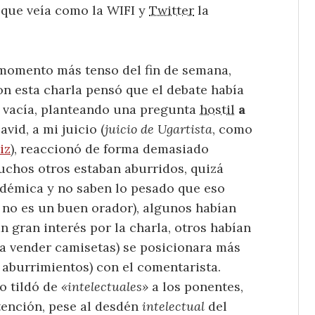
y que veía como la WIFI y
Twitter
la
 momento más tenso del fin de semana,
n esta charla pensó que el debate había
 vacía, planteando una pregunta
hostil
a
vid, a mi juicio (
juicio de Ugartista
, como
iz
), reaccionó de forma demasiado
uchos otros estaban aburridos, quizá
adémica y no saben lo pesado que eso
e no es un buen orador), algunos habían
an gran interés por la charla, otros habían
a vender camisetas) se posicionara más
 aburrimientos) con el comentarista.
o tildó de
«intelectuales»
a los ponentes,
tención, pese al desdén
intelectual
del