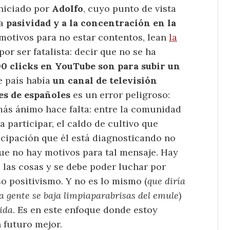
niciado por
Adolfo
, cuyo punto de vista
la
pasividad y a la concentración en la
motivos para no estar contentos, lean
la
 por ser fatalista: decir que no se ha
00 clicks en YouTube son para subir un
e país había
un canal de televisión
es de españoles
es un error peligroso:
ás ánimo hace falta: entre la comunidad
 participar, el caldo de cultivo que
icipación que él está diagnosticando no
ue no hay motivos para tal mensaje. Hay
 las cosas y se debe poder luchar por
lso positivismo. Y no es lo mismo (
que diría
 gente se baja limpiaparabrisas del emule
)
ida
. Es en este enfoque donde estoy
 futuro mejor.