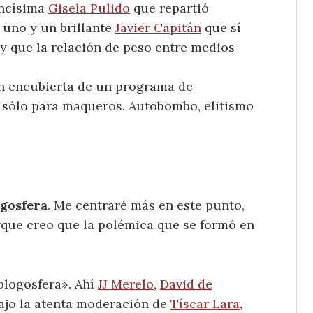
encísima
Gisela Pulido
que repartió
 uno y un brillante
Javier Capitán
que sí
y que la relación de peso entre medios-
n encubierta de un programa de
 sólo para maqueros. Autobombo, elitismo
ogosfera
. Me centraré más en este punto,
rque creo que la polémica que se formó en
 blogosfera». Ahí
JJ Merelo
,
David de
ajo la atenta moderación de
Tíscar Lara
,