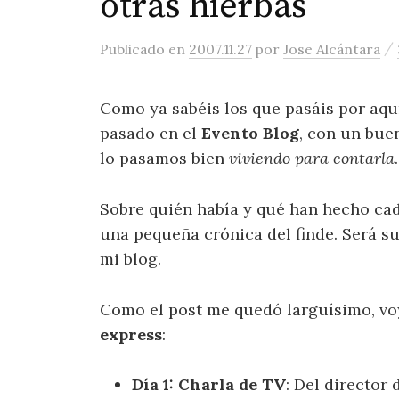
otras hierbas
/
Publicado
en
2007.11.27
por
Jose Alcántara
Como ya sabéis los que pasáis por aqu
pasado en el
Evento Blog
, con un bue
lo pasamos bien
viviendo para contarla
.
Sobre quién había y qué han hecho cad
una pequeña crónica del finde. Será sub
mi blog.
Como el post me quedó larguísimo, voy
express
:
Día 1: Charla de TV
: Del director