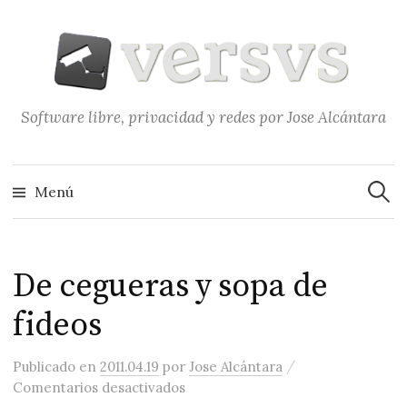
Saltar
al
contenido
Software libre, privacidad y redes por Jose Alcántara
Buscar
Menú
De cegueras y sopa de
fideos
/
Publicado
en
2011.04.19
por
Jose Alcántara
en De cegueras y sopa de fideos
Comentarios desactivados