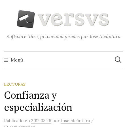
Saltar
al
contenido
Software libre, privacidad y redes por Jose Alcántara
Buscar
Menú
LECTURAS
Confianza y
especialización
/
Publicado
en
2012.03.26
por
Jose Alcántara