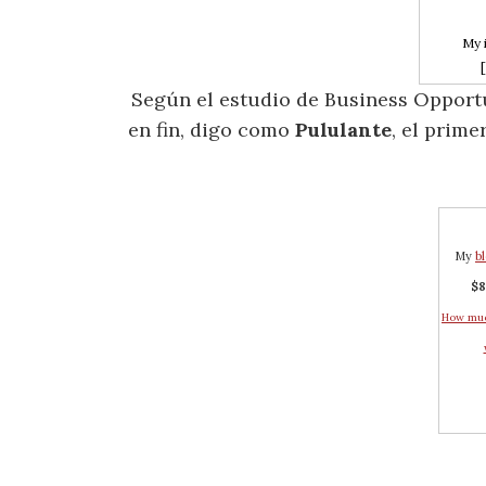
My 
[
Según el estudio de Business Opportu
en fin, digo como
Pululante
, el prime
My
b
$8
How muc