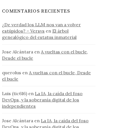
COMENTARIOS RECIENTES
¿De verdad los LLM nos van a volver
estúpidos? – Versvs
en
El árbol
genealógico del estatus inmaterial
Jose Alcántara
en
A vueltas con el bucle,
Desde el bucle
querolus
en
A vueltas con el bucle, Desde
el bucle
Luis (tic616)
en
La IA, la caída del foso
DevOps, y la soberanía digital de los
independientes
Jose Alcántara
en
La IA, la caída del foso
DevOps, y la soberanía digital de los