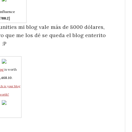
influence
788.2
]
nities mi blog vale más de 8000 dólares,
ro que me los dé se queda el blog enterito
:P
log
is worth
,468.10
.
h is your blog
worth?