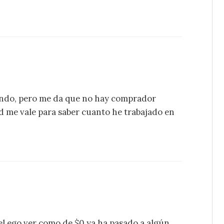
vendo, pero me da que no hay comprador
d me vale para saber cuanto he trabajado en
 el ego ver como de $0 ya ha pasado a algún