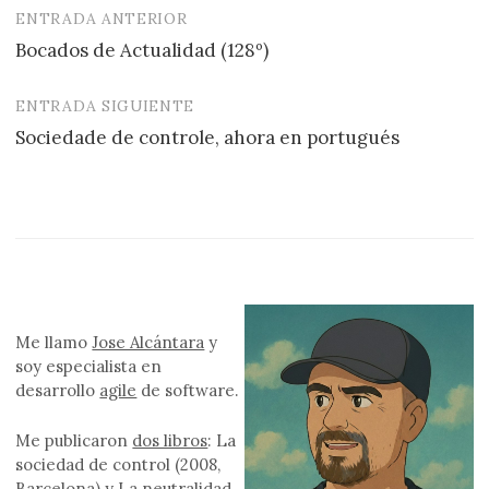
ENTRADA ANTERIOR
Navegación
Bocados de Actualidad (128º)
de
entradas
ENTRADA SIGUIENTE
Sociedade de controle, ahora en portugués
Me llamo
Jose Alcántara
y
soy especialista en
desarrollo
agile
de software.
Me publicaron
dos libros
: La
sociedad de control (2008,
Barcelona) y La neutralidad