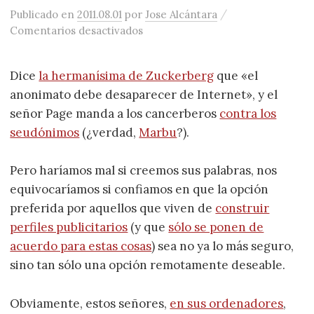
/
Publicado
en
2011.08.01
por
Jose Alcántara
en Anonimato en Internet y vend
Comentarios desactivados
Dice
la hermanísima de Zuckerberg
que «el
anonimato debe desaparecer de Internet», y el
señor Page manda a los cancerberos
contra los
seudónimos
(¿verdad,
Marbu
?).
Pero haríamos mal si creemos sus palabras, nos
equivocaríamos si confiamos en que la opción
preferida por aquellos que viven de
construir
perfiles publicitarios
(y que
sólo se ponen de
acuerdo para estas cosas
) sea no ya lo más seguro,
sino tan sólo una opción remotamente deseable.
Obviamente, estos señores,
en sus ordenadores
,