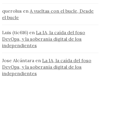
querolus
en
A vueltas con el bucle, Desde
el bucle
Luis (tic616)
en
La IA, la caída del foso
DevOps, y la soberanía digital de los
independientes
Jose Alcántara
en
La IA, la caída del foso
DevOps, y la soberanía digital de los
independientes