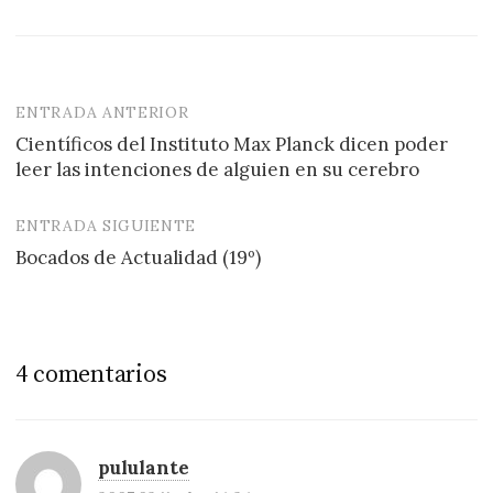
ENTRADA ANTERIOR
Navegación
Científicos del Instituto Max Planck dicen poder
de
leer las intenciones de alguien en su cerebro
entradas
ENTRADA SIGUIENTE
Bocados de Actualidad (19º)
4 comentarios
pululante