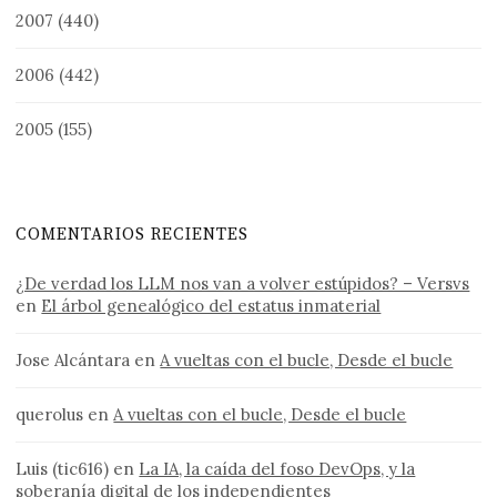
2007
(440)
2006
(442)
2005
(155)
COMENTARIOS RECIENTES
¿De verdad los LLM nos van a volver estúpidos? – Versvs
en
El árbol genealógico del estatus inmaterial
Jose Alcántara
en
A vueltas con el bucle, Desde el bucle
querolus
en
A vueltas con el bucle, Desde el bucle
Luis (tic616)
en
La IA, la caída del foso DevOps, y la
soberanía digital de los independientes