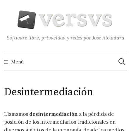
Saltar
al
contenido
Software libre, privacidad y redes por Jose Alcántara
Buscar
Menú
Desintermediación
Llamamos
desintermediación
a la pérdida de
posición de los intermediarios tradicionales en
diversos ámbitos de la economía, desde los medios