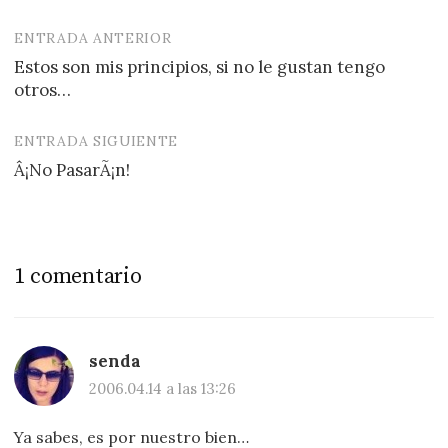
ENTRADA ANTERIOR
Navegación
Estos son mis principios, si no le gustan tengo
de
otros…
entradas
ENTRADA SIGUIENTE
Â¡No PasarÃ¡n!
1 comentario
senda
2006.04.14 a las 13:26
Ya sabes, es por nuestro bien…