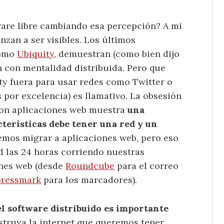
are libre cambiando esa percepción? A mi
zan a ser visibles. Los últimos
como
Ubiquity
, demuestran (como bien dijo
 con mentalidad distribuida. Pero que
y fuera para usar redes como Twitter o
s por excelencia) es llamativo. La obsesión
 con aplicaciones web muestra
una
terísticas debe tener una red y un
emos migrar a aplicaciones web, pero eso
ed las 24 horas corriendo nuestras
nes web (desde
Roundcube
para el correo
pressmark
para los marcadores).
del software distribuido es importante
nstruya la internet que queremos tener