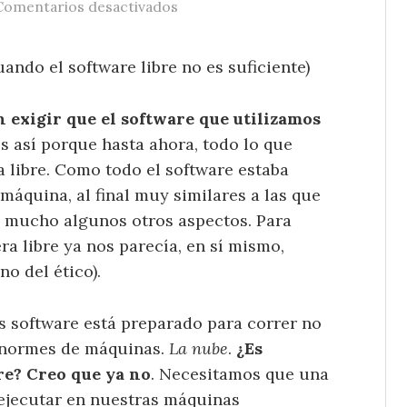
en La lógica del software distrib
Comentarios desactivados
uando el software libre no es suficiente)
 exigir que el software que utilizamos
s así porque hasta ahora, todo lo que
 libre. Como todo el software estaba
áquina, al final muy similares a las que
 mucho algunos otros aspectos. Para
a libre ya nos parecía, en sí mismo,
no del ético).
 software está preparado para correr no
enormes de máquinas.
La nube
.
¿Es
bre? Creo que ya no
. Necesitamos que una
 ejecutar en nuestras máquinas