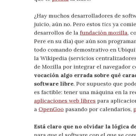
¿Hay muchos desarrolladores de softw
juicio, aún no. Pero estos
tics
ya comien
desarrollos de la
fundación mozilla
, 
Pere en su día) que aún son programan
todo comando demostrativo en Ubiquit
la Wikipedia (servicios centralizadore
de Mozilla por integrar el navegador
vocación algo errada sobre qué carac
software libre
. Por supuesto que pod
es factible: tener una máquina en la r
aplicaciones web libres
para aplicacio
a
OpenGoo
pasando por calendarios,
Está claro que no olvidar la lógica 
para que el software con el que se co