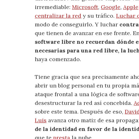
irremediable:
Microsoft
,
Google
,
Apple
centralizar la red
y su tráfico.
Luchar c
modo de conseguirlo. Y luchar
contra
que tienen de avanzar en ese frente. E
software libre no recuerdan dónde e
necesarias para una red libre, la luc
haya comenzado.
Tiene gracia que sea precisamente ah
abrir un blog personal en tu propia m
ataque frontal a una lógica de softwar
desestructurar la red así concebida.
A
sobre este tema. Después de eso,
Davi
Luis
avanza otro matiz de esa propaga
de la identidad en favor de la ident
que te
presta
la nube.