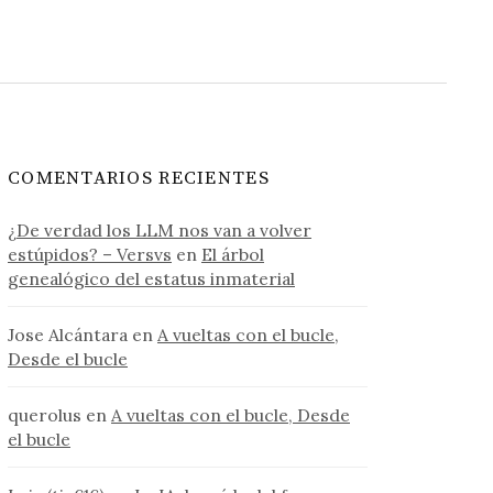
COMENTARIOS RECIENTES
¿De verdad los LLM nos van a volver
estúpidos? – Versvs
en
El árbol
genealógico del estatus inmaterial
Jose Alcántara
en
A vueltas con el bucle,
Desde el bucle
querolus
en
A vueltas con el bucle, Desde
el bucle