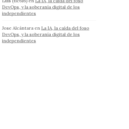
Luis (tic616)
en
La IA, la caída del foso
DevOps, y la soberanía digital de los
independientes
Jose Alcántara
en
La IA, la caída del foso
DevOps, y la soberanía digital de los
independientes