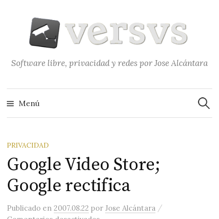
Saltar
al
contenido
Software libre, privacidad y redes por Jose Alcántara
Buscar
Menú
PRIVACIDAD
Google Video Store;
Google rectifica
/
Publicado
en
2007.08.22
por
Jose Alcántara
en Google Video Store; Google rec