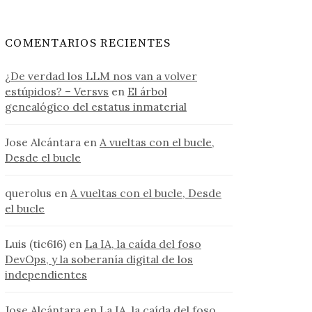
COMENTARIOS RECIENTES
¿De verdad los LLM nos van a volver
estúpidos? – Versvs
en
El árbol
genealógico del estatus inmaterial
Jose Alcántara
en
A vueltas con el bucle,
Desde el bucle
querolus
en
A vueltas con el bucle, Desde
el bucle
Luis (tic616)
en
La IA, la caída del foso
DevOps, y la soberanía digital de los
independientes
Jose Alcántara
en
La IA, la caída del foso