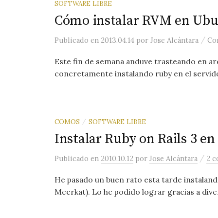
SOFTWARE LIBRE
Cómo instalar RVM en Ubun
/
Publicado
en
2013.04.14
por
Jose Alcántara
Co
Este fin de semana anduve trasteando en a
concretamente instalando ruby en el servido
COMOS
SOFTWARE LIBRE
/
Instalar Ruby on Rails 3 e
/
Publicado
en
2010.10.12
por
Jose Alcántara
2 c
He pasado un buen rato esta tarde instaland
Meerkat). Lo he podido lograr gracias a dive