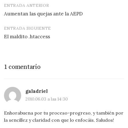
ENTRADA ANTERIOR
Navegación
Aumentan las quejas ante la AEPD
de
entradas
ENTRADA SIGUIENTE
El maldito .htaccess
1 comentario
galadriel
2010.06.03 a las 14:30
Enhorabuena por tu proceso-progreso, y también por
la sencillez y claridad con que lo enfocáis. Saludos!