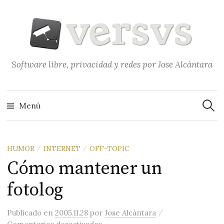
Saltar
al
contenido
Software libre, privacidad y redes por Jose Alcántara
Buscar
Menú
HUMOR
INTERNET
OFF-TOPIC
/
/
Cómo mantener un
fotolog
/
Publicado
en
2005.11.28
por
Jose Alcántara
en Cómo mantener un fotolog