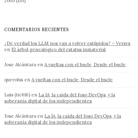
2005
(155)
COMENTARIOS RECIENTES
¿De verdad los LLM nos van a volver estúpidos? – Versvs
en
El árbol genealógico del estatus inmaterial
Jose Alcántara
en
A vueltas con el bucle, Desde el bucle
querolus
en
A vueltas con el bucle, Desde el bucle
Luis (tic616)
en
La IA, la caída del foso DevOps, y la
soberanía digital de los independientes
Jose Alcántara
en
La IA, la caída del foso DevOps, y la
soberanía digital de los independientes