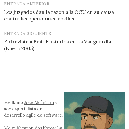
ENTRADA ANTERIOR
Navegación
Los juzgados dan la razón a la OCU en su causa
de
contra las operadoras móviles
entradas
ENTRADA SIGUIENTE
Entrevista a Emir Kusturica en La Vanguardia
(Enero 2005)
Me llamo
Jose Alcántara
y
soy especialista en
desarrollo
agile
de software.
Me publicaron
dos libros
: La