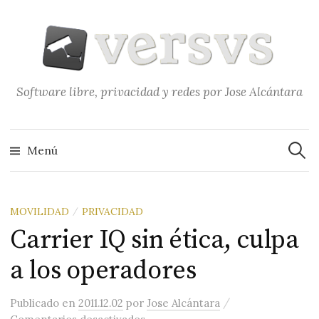
Saltar
al
contenido
Software libre, privacidad y redes por Jose Alcántara
Buscar
Menú
MOVILIDAD
PRIVACIDAD
/
Carrier IQ sin ética, culpa
a los operadores
/
Publicado
en
2011.12.02
por
Jose Alcántara
en Carrier IQ sin ética, culpa a lo