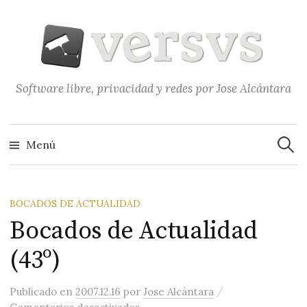
Saltar
al
contenido
Software libre, privacidad y redes por Jose Alcántara
Buscar
Menú
BOCADOS DE ACTUALIDAD
Bocados de Actualidad
(43º)
/
Publicado
en
2007.12.16
por
Jose Alcántara
en Bocados de Actualidad (43º)