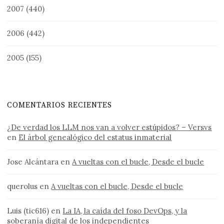
2007
(440)
2006
(442)
2005
(155)
COMENTARIOS RECIENTES
¿De verdad los LLM nos van a volver estúpidos? – Versvs
en
El árbol genealógico del estatus inmaterial
Jose Alcántara
en
A vueltas con el bucle, Desde el bucle
querolus
en
A vueltas con el bucle, Desde el bucle
Luis (tic616)
en
La IA, la caída del foso DevOps, y la
soberanía digital de los independientes