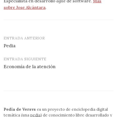
Especialista en desarrollo
agile
de software.
Más
sobre Jose Alcántara
.
ENTRADA ANTERIOR
Navegación
Pedia
de
entradas
ENTRADA SIGUIENTE
Economía de la atención
Pedia de Versvs
es un proyecto de enciclopedia digital
temática (una
pedia
) de conocimiento libre desarrollado y